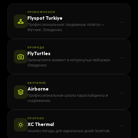
ПРИКЛЮЧЕНИЯ
Flyspot Turkiye
→
Профессиональные тандемные полёты —
Фетхие, Олюдениз.
ПРИРОДА
FlyTurtles
→
Запечатлите момент в нетронутых пейзажах
Олюдениз.
ОБУЧЕНИЕ
Airborne
→
Профессиональная школа параглайдинга и
снаряжение.
ПРОГНОЗ
XC Thermal
→
Анализ погоды для идеальных дней полётов.