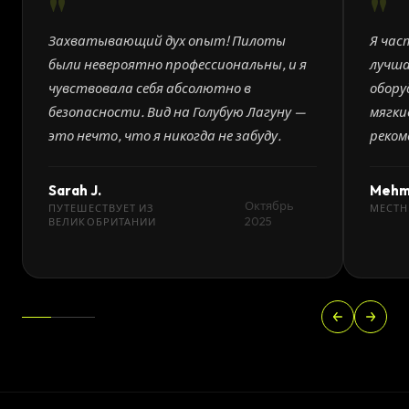
"
"
Нажмите для просмотра
Захватывающий дух опыт! Пилоты
Я час
были невероятно профессиональны, и я
лучша
НАПРАВЛЕНИЯ
чувствовала себя абсолютно в
обору
ТУРЦИЯ
безопасности. Вид на Голубую Лагуну —
мягки
это нечто, что я никогда не забуду.
реком
·
TURSAB
15437
Sarah J.
Mehm
От побережья Средиземного моря до
Октябрь
ПУТЕШЕСТВУЕТ ИЗ
МЕСТН
2025
ВЕЛИКОБРИТАНИИ
античных руин — откройте Турцию
вместе с Ata Travels.
Посмотреть направления